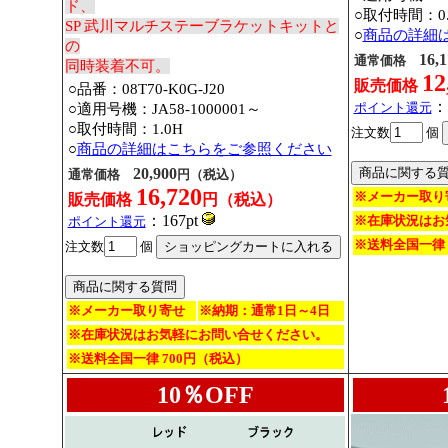
ド、
○取付時間：0.
SP 武川マルチステーブラケットキットと
○
商品の詳細
の
16,1
通常価格
同時装着不可。
12
販売価格
○品番：08T70-K0G-J20
：
ポイント還元
○適用号機：JA58-1000001～
○取付時間：1.0H
注文数
個
○
商品の詳細はこちらをご参照ください
20,900
通常価格
円（税込）
16,720
※メーカー取り
販売価格
円（税込）
：167pt
※在庫状況はお
ポイント還元
※送料全国一律 
注文数
個
※メーカー取り寄せ
※納期：通常1日～4日
※在庫状況はお気軽にお問い合せください。
※送料全国一律 700円（税込）
10％OFF