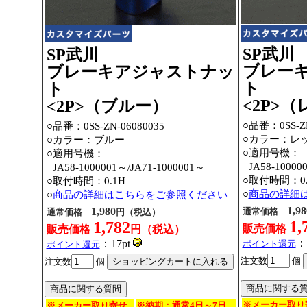
SP武川
SP武川
ブレー
ブレーキアジャストナッ
ト
ト
<2P>
<2P>（ブルー）
○品番：0SS-ZN
○品番：0SS-ZN-06080035
○カラー：レ
○カラー：ブルー
○適用号機：
○適用号機：
○
JA58-10000
○
JA58-1000001～
/JA71-1000001～
○取付時間：0.
○取付時間：0.1H
○
商品の詳細
○
商品の詳細はこちらをご参照ください
1,98
1,980
通常価格
通常価格
円（税込）
1,
1,782
販売価格
販売価格
円（税込）
：
：17pt
ポイント還元
ポイント還元
注文数
個
注文数
個
※メーカー取り
※メーカー取り寄せ
※納期：通常4日～7日