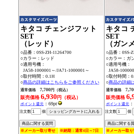
キタコ チェンジフット
キタコ 
SET
SET
（レッド）
（ガン
○品番：0SS-ZH-11264700
○品番：0SS-ZH
○カラー：レッド
○カラー：ガ
○適用号機：
○適用号機：
○
JA58-1000001～
/JA71-1000001～
○
JA58-10000
○取付時間：0.1H
○取付時間：0.
○
商品の詳細はこちらをご参照ください
○
商品の詳細
7,700
7,70
通常価格
円（税込）
通常価格
6,930
6,
販売価格
円（税込）
販売価格
：69pt
：
ポイント還元
ポイント還元
注文数
個
注文数
個
※メーカー取り寄せ
※納期：通常4日～7日
※メーカー取り