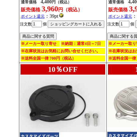
4,400
4,40
通常価格
円（税込）
通常価格
3,960
3,
販売価格
円（税込）
販売価格
：39pt
：
ポイント還元
ポイント還元
注文数
個
注文数
個
※メーカー取り寄せ
※納期：通常4日～7日
※メーカー取り
※在庫状況はお気軽にお問い合せください。
※在庫状況はお
※送料全国一律 700円（税込）
※送料全国一律 
10％OFF