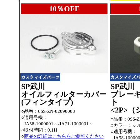
10％OFF
SP武川
SP武川
オイルフィルターカバー
ブレー
(フィンタイプ)
ト
<2P>
○品番：0SS-ZN-02090008
○適用号機：
○品番：0SS-ZN
○
JA58-1000001～
/JA71-1000001～
○カラー：シ
○取付時間：0.1H
○適用号機：
○
商品の詳細はこちらをご参照ください
○
JA58-10000