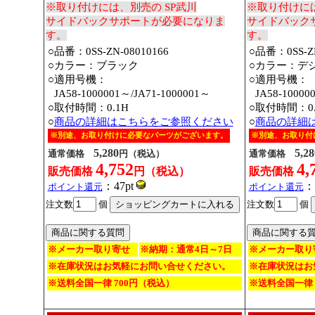
※取り付けには、別売の SP武川
※取り付けに
サイドバックサポートが必要になりま
サイドバック
す。
す。
○品番：0SS-ZN-08010166
○品番：0SS-ZN
○カラー：ブラック
○カラー：デ
○適用号機：
○適用号機：
○
JA58-1000001～/JA71-1000001～
○
JA58-10000
○取付時間：0.1H
○取付時間：0.
○
商品の詳細はこちらをご参照ください
○
商品の詳細
※別途、お取り付けに必要なパーツがございます。
※別途、お取り付
5,280
5,28
通常価格
円（税込）
通常価格
4,752
4,
販売価格
円（税込）
販売価格
：47pt
：
ポイント還元
ポイント還元
注文数
個
注文数
個
※メーカー取り寄せ
※納期：通常4日～7日
※メーカー取り
※在庫状況はお気軽にお問い合せください。
※在庫状況はお
※送料全国一律 700円（税込）
※送料全国一律 