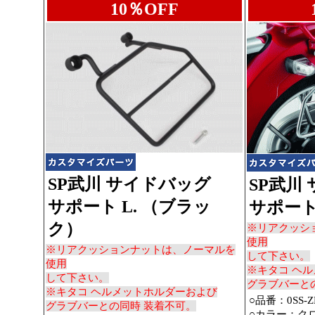
10％OFF
SP武川 サイドバッグ
SP武川
サポート L. （ブラッ
サポート 
ク）
※リアクッシ
使用
※リアクッションナットは、ノーマルを
して下さい。
使用
※キタコ ヘ
して下さい。
グラブバーと
※キタコ ヘルメットホルダーおよび
○品番：0SS-ZN
グラブバーとの同時 装着不可。
○カラー：ク