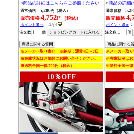
○
商品の詳細はこちらをご参照ください
○
商品の詳細
5,280
5,28
通常価格
円（税込）
通常価格
4,752
4,
販売価格
円（税込）
販売価格
：47pt
：
ポイント還元
ポイント還元
注文数
個
注文数
個
※メーカー取り寄せ
※納期：通常4日～7日
※メーカー取り
※在庫状況はお気軽にお問い合せください。
※在庫状況はお
※送料全国一律 700円（税込）
※送料全国一律 
10％OFF