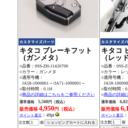
キタコ ブレーキフット
キタコ 
（ガンメタ）
（レッ
○品番：0SS-ZH-11420700
○品番：0SS-ZH
○カラー：ガンメタ
○カラー：レ
○適用号機：
○適用号機：
○
JA58-1000001～
/JA71-1000001～
○
JA58-10000
○取付時間：0.1H
○取付時間：0.
○
商品の詳細はこちらをご参照ください
○
商品の詳細
5,500
6,82
通常価格
円（税込）
通常価格
4,950
6,
販売価格
円（税込）
販売価格
：49pt
：
ポイント還元
ポイント還元
注文数
個
注文数
個