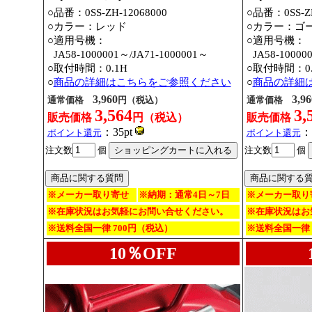
○品番：0SS-ZH-12068000
○品番：0SS-ZH
○カラー：レッド
○カラー：ゴ
○適用号機：
○適用号機：
○
JA58-1000001～
/JA71-1000001～
○
JA58-10000
○取付時間：0.1H
○取付時間：0.
○
商品の詳細はこちらをご参照ください
○
商品の詳細
3,960
3,96
通常価格
円（税込）
通常価格
3,564
3,
販売価格
円（税込）
販売価格
：35pt
：
ポイント還元
ポイント還元
注文数
個
注文数
個
※メーカー取り寄せ
※納期：通常4日～7日
※メーカー取り
※在庫状況はお気軽にお問い合せください。
※在庫状況はお
※送料全国一律 700円（税込）
※送料全国一律 
10％OFF