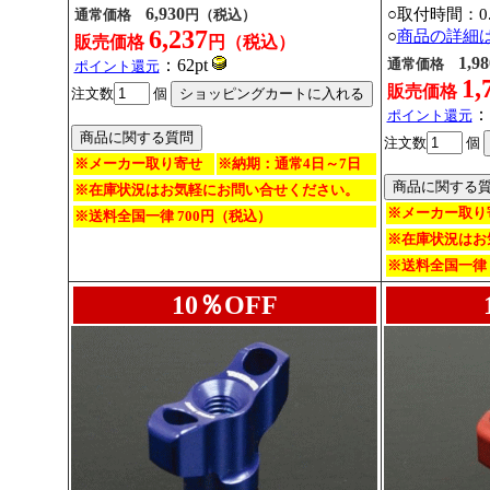
6,930
○取付時間：0.
通常価格
円（税込）
6,237
○
商品の詳細
販売価格
円（税込）
1,98
：62pt
通常価格
ポイント還元
1,
販売価格
注文数
個
：
ポイント還元
注文数
個
※メーカー取り寄せ
※納期：通常4日～7日
※在庫状況はお気軽にお問い合せください。
※メーカー取り
※送料全国一律 700円（税込）
※在庫状況はお
※送料全国一律 
10％OFF