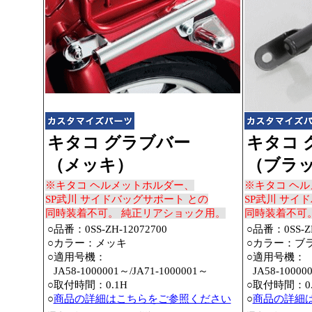
キタコ グラブバー
キタコ 
（メッキ）
（ブラ
※キタコ ヘルメットホルダー、
※キタコ ヘ
SP武川 サイドバッグサポート との
SP武川 サイ
同時装着不可。 純正リアショック用。
同時装着不可
○品番：0SS-ZH-12072700
○品番：0SS-ZH
○カラー：メッキ
○カラー：ブ
○適用号機：
○適用号機：
○
JA58-1000001～
/JA71-1000001～
○
JA58-10000
○取付時間：0.1H
○取付時間：0.
○
商品の詳細はこちらをご参照ください
○
商品の詳細