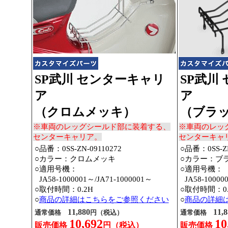
SP武川 センターキャリ
SP武川
ア
ア
（クロムメッキ）
（ブラ
※車両のレッグシールド部に装着する、
※車両のレッ
センターキャリア。
センターキャ
○品番：0SS-ZN-09110272
○品番：0SS-ZN
○カラー：クロムメッキ
○カラー：ブ
○適用号機：
○適用号機：
○
JA58-1000001～
/JA71-1000001～
○
JA58-10000
○取付時間：0.2H
○取付時間：0.
○
商品の詳細はこちらをご参照ください
○
商品の詳細
11,880
11,8
通常価格
円（税込）
通常価格
10,692
10
販売価格
円（税込）
販売価格