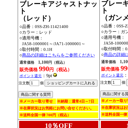
ブレー
ブレーキアジャストナッ
ト
ト
（ガン
（レッド）
○品番：0SS-ZH
○品番：0SS-ZH-11421400
○カラー：ガ
○カラー：レッド
○適用号機：
○適用号機：
○
JA58-10000
○
JA58-1000001～
/JA71-1000001～
○取付時間：0.
○取付時間：0.1H
○
商品の詳細
○
商品の詳細はこちらをご参照ください
1,10
1,100
通常価格
通常価格
円（税込）
99
990
販売価格
販売価格
円（税込）
：
：9pt
ポイント還元
ポイント還元
注文数
個
注文数
個
※メーカー取り
※メーカー取り寄せ
※納期：通常4日～7日
※在庫状況はお
※在庫状況はお気軽にお問い合せください。
※送料全国一律 
※送料全国一律 700円（税込）
10％OFF