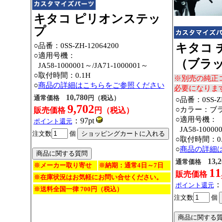
キタコ ピリオンステッ
プ
○品番：0SS-ZH-12064200
キタコ 
○適用号機：
（ブラ
○
JA58-1000001～
/JA71-1000001～
○取付時間：0.1H
※別売の純正
○
商品の詳細はこちらをご参照ください
必要になりま
10,780
通常価格
円（税込）
○品番：0SS-ZH
9,702
○カラー：ブ
販売価格
円（税込）
○適用号機：
：97pt
ポイント還元
○
JA58-10000
注文数
個
○取付時間：0.
○
商品の詳細
13,2
通常価格
※メーカー取り寄せ
※納期：通常4日～7日
11
販売価格
※在庫状況はお気軽にお問い合せください。
：
ポイント還元
※送料全国一律 700円（税込）
注文数
個