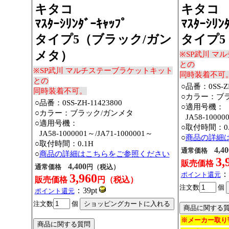
キタコ
キタコ
ﾏｽﾀｰｼﾘﾝﾀﾞｰｷｬｯﾌﾟ
ﾏｽﾀｰｼﾘﾝ
タイプ5（ブラック/ガン
タイプ5（ﾌ
メタ）
※SP武川 マ
との
※SP武川 マルチステーブラケットキット
同時装着不可
との
○品番：0SS-ZH
同時装着不可。
○カラー：ブ
○品番：0SS-ZH-11423800
○適用号機：
○カラー：ブラック/ガンメタ
○
JA58-10000
○適用号機：
○取付時間：0.
○
JA58-1000001～
/JA71-1000001～
○
商品の詳細
○取付時間：0.1H
4,40
通常価格
○
商品の詳細はこちらをご参照ください
3,
販売価格
4,400
通常価格
円（税込）
：
ポイント還元
3,960
販売価格
円（税込）
注文数
個
：39pt
ポイント還元
注文数
個
※メーカー取り