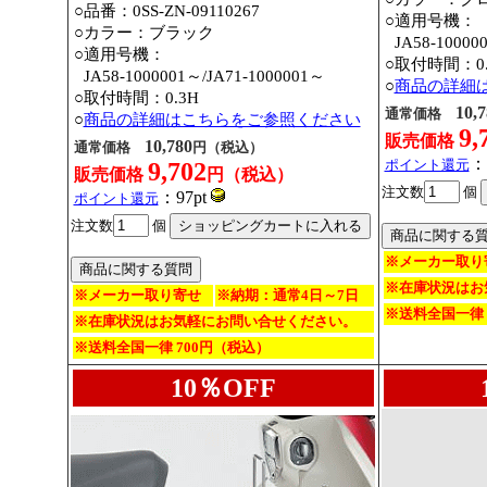
○品番：0SS-ZN-09110267
○適用号機：
○カラー：ブラック
○
JA58-10000
○適用号機：
○取付時間：0.
○
JA58-1000001～
/JA71-1000001～
○
商品の詳細
○取付時間：0.3H
10,7
通常価格
○
商品の詳細はこちらをご参照ください
9,
販売価格
10,780
通常価格
円（税込）
：
ポイント還元
9,702
販売価格
円（税込）
注文数
個
：97pt
ポイント還元
注文数
個
※メーカー取り
※在庫状況はお
※メーカー取り寄せ
※納期：通常4日～7日
※送料全国一律 
※在庫状況はお気軽にお問い合せください。
※送料全国一律 700円（税込）
10％OFF