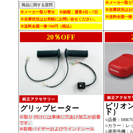
※メーカー取り
※在庫状況はお
※メーカー取り寄せ
※納期：通常4日～7日
※送料全国一律 
※在庫状況はお気軽にお問い合せください。
※送料全国一律 700円（税込）
20％OFF
ピリオ
グリップヒーター
ド）
※取り 付けには車体に穴あけ加工が必要
○品番：08R70-
です。
○カラー：レ
※各種バイザーおよびウインドシール
○適用号機：JA5