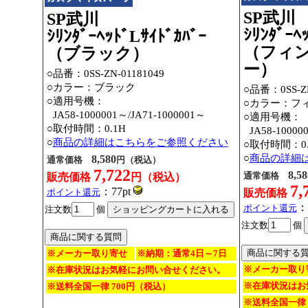
SP武川
SP武川
ｼﾘﾝﾀﾞｰﾍ
ｼﾘﾝﾀﾞｰﾍｯﾄﾞLｻｲﾄﾞｶﾊﾞｰ
（フィン
（ブラック）
ー）
○品番：0SS-ZN-01181049
○カラー：ブラック
○品番：0SS-ZN
○適用号機：
○カラー：フ
○
JA58-1000001～
/JA71-1000001～
○適用号機：
○取付時間：0.1H
○
JA58-10000
○
商品の詳細はこちらをご参照ください
○取付時間：0.
○
商品の詳細
8,580
通常価格
円（税込）
7,722
8,58
通常価格
販売価格
円（税込）
7,
：77pt
ポイント還元
販売価格
：
ポイント還元
注文数
個
注文数
個
※メーカー取り寄せ
※納期：通常4日～7日
※メーカー取り
※在庫状況はお気軽にお問い合せください。
※在庫状況はお
※送料全国一律 700円（税込）
※送料全国一律 