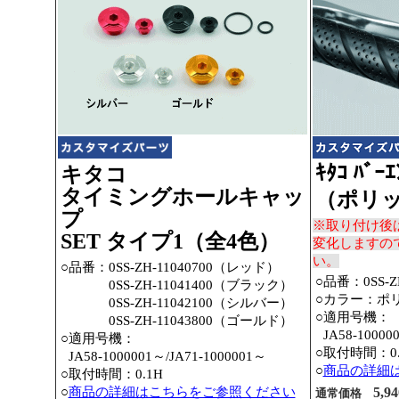
ｷﾀｺ ﾊﾞｰｴ
キタコ
タイミングホールキャッ
（ポリ
プ
※取り付け後
SET タイプ1（全4色）
変化しますの
い。
○品番：
0SS-ZH-11040700（レッド）
○品番：0SS-ZH
○品番：
0SS-ZH-11041400（ブラック）
○カラー：ポ
○品番：
0SS-ZH-11042100（シルバー）
○適用号機：
○品番：
0SS-ZH-11043800（ゴールド）
○
JA58-10000
○適用号機：
○取付時間：0.
○
JA58-1000001～
/JA71-1000001～
○
商品の詳細
○取付時間：0.1H
○
商品の詳細はこちらをご参照ください
5,94
通常価格