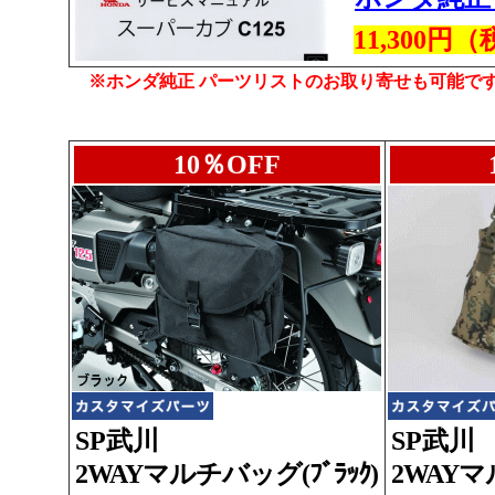
11,300
※ホンダ純正 パーツリストのお取り寄せも可能で
10％OFF
SP武川
SP武川
2WAYマルチバッグ(ﾌﾞﾗｯｸ)
2WAYマ