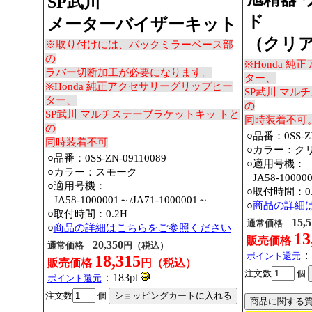
SP武川
ド
メーターバイザーキット
（クリ
※取り付けには、バックミラーベース部
の
※Honda 
ラバー切断加工が必要になります。
ター、
※Honda 純正アクセサリーグリップヒー
SP武川 マル
ター、
の
SP武川 マルチステーブラケットキッ トと
同時装着不可
の
○品番：0SS-ZX
同時装着不可
○カラー：ク
○品番：0SS-ZN-09110089
○適用号機：
○カラー：スモーク
○
JA58-10000
○適用号機：
○取付時間：0.
○
JA58-1000001～
/JA71-1000001～
○
商品の詳細
○取付時間：0.2H
15,5
通常価格
○
商品の詳細はこちらをご参照ください
13
販売価格
20,350
通常価格
円（税込）
：
ポイント還元
18,315
販売価格
円（税込）
注文数
個
：183pt
ポイント還元
注文数
個