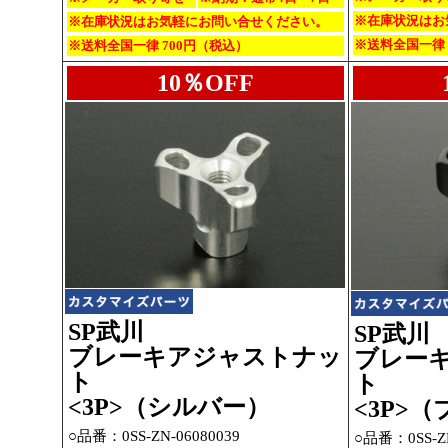
※在庫状況はお
※在庫状況はお気軽にお問い合せください。
※送料全国一律 
※送料全国一律 700円（税込）
10％OFF
SP武川
SP武川
ブレーキアジャストナッ
ブレー
ト
ト
<3P>（シルバー）
<3P>
○品番：0SS-ZN-06080039
○品番：0SS-ZN