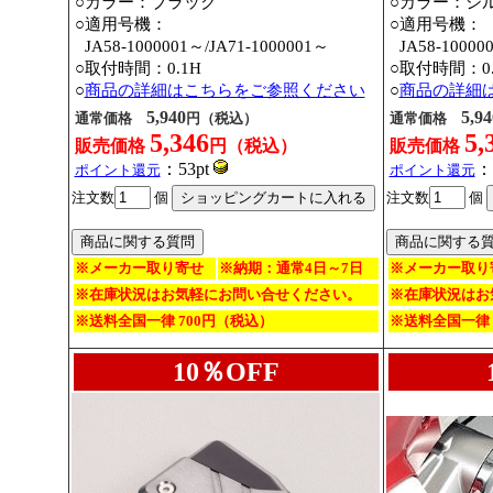
○カラー：ブラック
○カラー：シ
○適用号機：
○適用号機：
○
JA58-1000001～
/JA71-1000001～
○
JA58-10000
○取付時間：0.1H
○取付時間：0.
○
商品の詳細はこちらをご参照ください
○
商品の詳細
5,940
5,94
通常価格
円（税込）
通常価格
5,346
5,
販売価格
円（税込）
販売価格
：53pt
：
ポイント還元
ポイント還元
注文数
個
注文数
個
※メーカー取り寄せ
※納期：通常4日～7日
※メーカー取り
※在庫状況はお気軽にお問い合せください。
※在庫状況はお
※送料全国一律 700円（税込）
※送料全国一律 
10％OFF